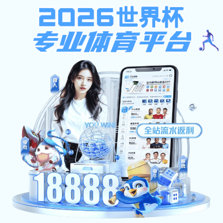
必赢电子游戏
必赢电游娱乐...
关于 必赢电游娱乐官网在线平...
关于 必赢电游娱乐官网在线平台入口（2：必赢电游娱
乐官网 赛事服务专家，用数据与科技赋能体育产
业。...
必赢电游娱乐官网在线平台入口...
必赢电游娱乐官网在线平台入口（2 企业档案：资质齐
全、技术领先、服务可靠。...
走进 必赢电游娱乐官网在线平...
走进 必赢电游娱乐官网在线平台入口（2，了解我们的