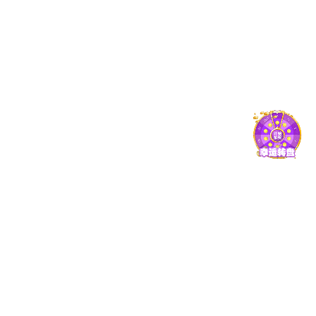
【必赢电子游戏】6月19日巴西海地赛前
盘口前瞻
世界杯的赛场上，每一场对决都承载着无数球迷
的期待与梦想。当巴西遇上海地，这不仅仅是一
场实力悬殊的较量，更是一次足球文化的碰撞与
交融。6月19日，这个注定被载入史册的日子，
两支截然不同的球队将在绿茵场上展开角逐。作
为足球世界的王者，巴西...
2026世界杯卡塔尔与波黑让球变化与防线
表现全面解读 — 详细说明
当世界的目光聚焦在荒漠与绿洲交织的卡塔尔，
足球的脉搏正以另一种频率跳动。2026年世界
杯预选赛的硝烟尚未散尽，但一场围绕让球变化
与防线表现的战术博弈，已经在波黑与卡塔尔之
间悄然展开。这不仅是一场关乎出线名额的生死
战，更是一次对足球哲...