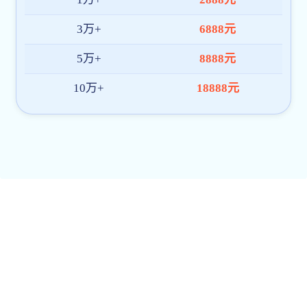
2026世界杯葡萄牙队对哥伦比亚反击效率
盘点 — 详细说明
当2026年世界杯的战火燃遍北美大陆，一场看
似平平无奇却暗藏玄机的对决在葡萄牙与哥伦比
亚之间悄然上演。比起巨星云集的葡萄牙，哥伦
比亚更像一位沉默的猎手，他们的武器并非华丽
的控球，而是足以撕裂任何防线的冰冷反击。本
文将深入盘点这场比赛...
2026世界杯澳大利亚vs美国锋线效率 —
详细说明
当世界足坛的版图在2026年美加墨世界杯的赛
场上重新绘制，一场令人血脉贲张的锋线对决正
在酝酿——澳大利亚与美国，两支风格迥异却同
样充满活力的球队，将在小组赛阶段狭路相逢。
这不仅仅是一场关乎出线命运的硬仗，更是一次
对“锋线效率”这一足...