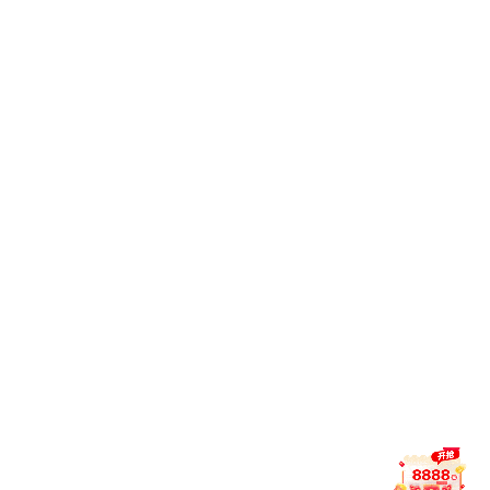
关于「多特蒙德冲击欧冠淘汰赛时弱侧后
点包抄将直接考验前场三人组距离」
当多特蒙德在欧冠淘汰赛中迈出每一步，黄黑军
团的进攻体系便如一柄淬火的利刃，锋芒直指对
手腹地。然而，在高速攻防转换的顶级舞台上，
真正决定成败的往往不是核心区域的缠斗，而是
那些被忽视的角落——弱侧后点。对于这支以青
春风暴著称的德甲劲旅...
多特蒙德与勒沃库森欧冠交锋时中卫转身
速度有望改变中卫出球空间 · 用户常问
在欧冠联赛的璀璨星空下，战术博弈往往隐藏于
毫厘之间。多特蒙德与勒沃库森这对德甲劲旅的
交锋，向来不缺少激情与悬念。然而，当我们深
入审视这场对决的战术内核时，一个看似细微却
足以改变比赛走向的变量浮出水面——中卫的转
身速度。在高速...