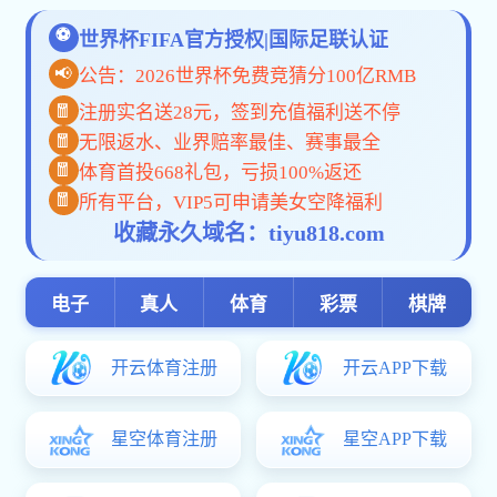
客户故事与成功案例。...
经典回顾
必赢电游娱乐官网在线平台入口（2 企业档案：资质齐全、
技术领先、服务可靠。
球队沉浮
关于 必赢电游娱乐官网在线平台入口（2：必赢电游娱乐官
网 赛事服务专家，用数据与科技赋能体育产业。