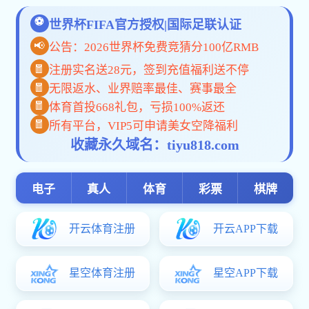
上一堂名为“韧性”的课程。
提到乌拉圭队，我们不得不重新审视这支球队
在2026年前夕的进化。相较于西班牙队近年来
青训体系的不断迭代，乌拉圭足球似乎总带着
一丝野性与粗犷的底色。然而，正是这种DNA
深处的坚韧，构成了他们制造冷门的最大资
本。当外界普遍将西班牙视为夺冠热门时，乌
拉圭人或许正暗自摩拳擦掌。这支球队不再仅
仅依赖老将们的经验，新一代的锋线杀手已经
拥有了在欧洲顶级联赛磨砺出的敏锐嗅觉。他
们的反击不再盲目，而是带着精密计算后的致
命一击。对于西班牙那套令人眩晕的控球体
系，乌拉圭人早已在美洲杯的绞杀战中积累了
足够多的破局经验。此役，他们最可怕的武器
并非技术，而是那种将每一次对抗都视为最后
一场战斗的决心。
西班牙队的隐患，或许正藏在他们引以为傲的