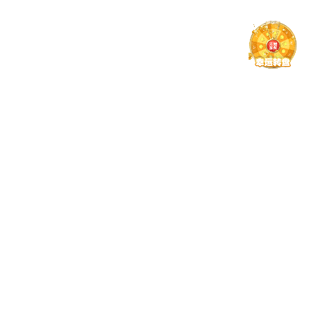
阿甲雨战中升级竞争真正难的是稳定
南美区预选赛的硝烟在滂沱大雨中弥漫，阿根廷队
在布宜诺斯艾利斯的...
2026-08-07