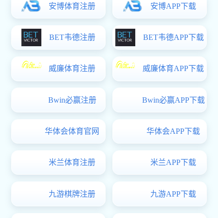
华丽之中。传控足球发展到极致，有时会陷入
一种看似掌控全局、实则缺乏锐度的陷阱。面
对乌拉圭极度强硬的中后场绞杀，西班牙队的
中场指挥官们可能会发现，他们在俱乐部的默
契打法在世界杯的高强度对抗下变得有些滞
涩。乌拉圭队的防守从来不是被动的龟缩，而
是一种主动的、带有侵略性的压迫。他们深
知，想要扼住命运的喉咙，就必须在中场区域
让西班牙的传球大师们感受到窒息。更为关键
的是，乌拉圭拥有改变战局的超级巨星。当比
赛陷入僵局，当一个充满幻想的半转身撕裂防
线，或者一脚石破天惊的远射突然出现，这都
足以让西班牙门将望球兴叹。这正是乌拉圭对
西班牙队冷门预警的核心所在：团队纪律与个
人才华的完美结合。
从战术层面深入剖析，这场对决的冷门逻辑并
非无迹可寻。乌拉圭极有可能采用不对称的阵
型，放弃部分控球权，但在由守转攻的瞬间投