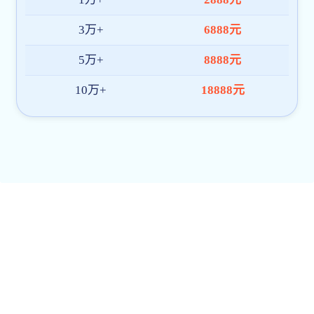
交锋记录，更不应该成为判断胜负的唯一标
准。此役，乌拉圭对西班牙队的赛前准备一定
是极其周密且带有针对性打击的。从媒体的报
道到更衣室的动员，全队上下弥漫着一种不服
输的倔强。这不仅仅是一场小组赛或淘汰赛的
胜负，更是南美足球对欧洲足球风格的一次有
力回击。试想一下，如果乌拉圭成功冻结了西
班牙的中场发动机，并利用一次快速反击得
分，那么整个赛场的氛围将会发生怎样天翻地
覆的变化？
综上所述，这场即将到来的强强对话，绝不是
一场可以轻易预测结果的游戏。乌拉圭对西班
牙队的冷门预警，是基于实力对比、战术克制
以及精神属性等多维度的综合考量。虽然西班
牙队纸面实力占优，但足球的魅力恰恰在于它
从不按剧本上演。当乌拉圭的钢铁防线对上西
班牙的华丽乐章，当南美的野性对上欧洲的优
雅，我们有充分的理由期待一场颠覆性的表