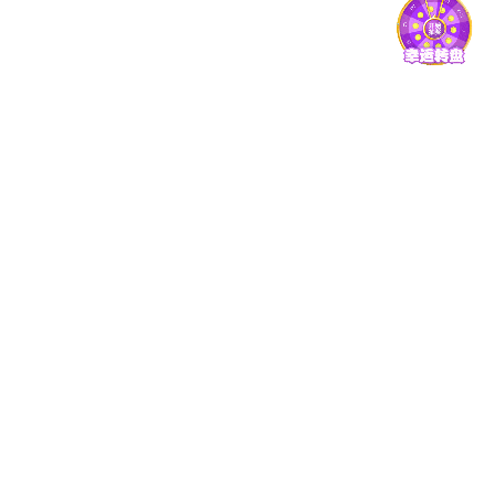
意甲人物故事：迪马尔科从反击推进说起
在亚平宁半岛的足球版图中，左后卫从来不只是防
守的代名词。当国际...
2026-08-07