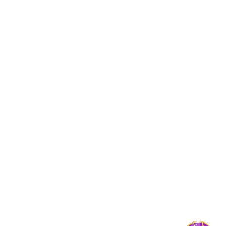
阿甲雨战中升级竞争真正难的是稳定
南美区预选赛的硝烟在滂沱大雨中弥漫，阿根廷队
在布宜诺斯艾利斯的...
2026-08-07