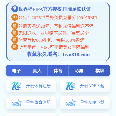
和压力。首回合的比分让埃因霍温处于微妙的
位置，对手的防守布置极为严密，意图用铁桶
阵扼杀主队的前场创造力。上半场，埃因霍温
虽然掌控了控球权，但多次陷入对手的越位陷
阱，最后一传的威胁性不足。主教练在场边眉
头紧锁，他知道，如果不能尽快打破僵局，时
间将成为最大的敌人。此时，替补席上的黄喜
灿进入了教练组的视野。这位以速度和跑位见
长的韩国前锋，被赋予了改变战局的使命。他
起身热身时，连他自己也没想到，这个夜晚将
因他而变得不同。
下半场第67分钟，黄喜灿披挂上阵。他登场后
迅速向队友传递战术意图，频繁在左肋部穿插
跑动，试图撕裂对手的防线。对手显然对他有
所研究，安排了两名防守球员对他进行包夹。
然而，真正的杀手锏从来不会轻易被遏制。第
78分钟，埃因霍温发动阵地进攻，中场球员将
球分给边路后，黄喜灿突然从外侧内切至禁区