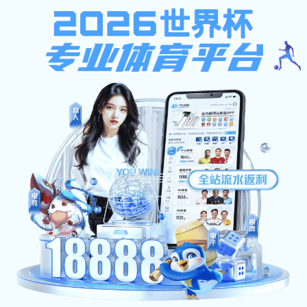
必赢电子游戏
必赢电游娱乐...
波黑德米罗维奇迎战加拿大队反击推进看点
解析
当足球世界的目光聚焦于世界杯舞台，一场看
似强弱分明的对话——波黑对阵加拿大，却因
一个名字而暗藏惊雷：德米罗维奇。这位效力
于弗赖堡的高中锋，被视作波黑攻城拔寨的倚
仗，但他的存在更像一面双刃剑。面对加拿大
队那套由阿方索·戴维斯和乔纳森·大卫领衔
的、疾如闪电的反击体系，波黑的防线将如何
应对德米罗维奇脚下那略显滞涩的节奏？这是
一场古典中锋美学与现代快打旋风的激烈碰
撞，也是本篇文章《波黑德米罗维奇迎战加拿
大队反击推进看点解析》所要揭开的深层谜