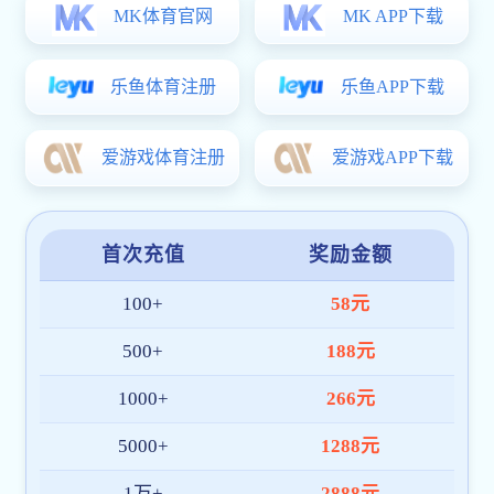
球。如果波黑的边路传中始终被加拿大边卫破
坏，德米罗维奇就会被迫频繁后撤拿球，这恰
恰是加拿大反击推进最喜闻乐见的局面。反观
加拿大，他们防守德米罗维奇的策略很可能是
“区域性包夹”，由速度和灵活性更佳的维多利
亚贴身干扰，另一名中卫补位，迫使波黑只能
试图通过长传冲吊硬砸，这种低效的进攻往往
会激化成加拿大的反击冲动。
战术博弈的深层，是“稳定性”与“爆发力”的对
决。波黑依赖德米罗维奇体系的稳定输出，他
们需要控制节奏、放慢比赛，通过定位球和二
次进攻积累优势。而加拿大则希望比赛进入混
沌的高速转换状态。数据显示，加拿大队在场
均反击次数上高居32强前列，而波黑的防线回
追速度则是隐患所在。因此，若想破解这场
《波黑德米罗维奇迎战加拿大队反击推进看点
解析》中埋藏的伏笔，波黑必须做到两点：第
一，中场支柱必须提前识别加拿大的出球路