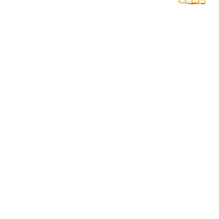
在布宜诺斯艾利斯的...
2026-08-07
意甲人物故事：迪马尔科从反击推进说起
在亚平宁半岛的足球版图中，左后卫从来不只是防
守的代名词。当国际...