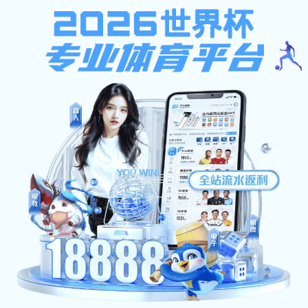
必赢电子游戏
必赢电游娱乐...
居勒尔面对澳大利亚防线能否完成关键传球
射门数据评估
在世界杯的璀璨舞台上，每一名天才球员的闪
耀都承载着无数球迷的期待。当土耳其新星阿
尔达·居勒尔即将面对澳大利亚队那以坚韧著称
的防线时，一个充满悬念的问题随之浮现：这
位年轻的“魔术师”能否在关键战役中完成致命
传球与精准射门，从而为球队打开胜利之门？
本文将深度剖析居勒尔的技术特点与澳大利亚
防守体系的碰撞，对其传球与射门数据进行全
面评估，力求为足球爱好者呈现一幅清晰的战
术图景。