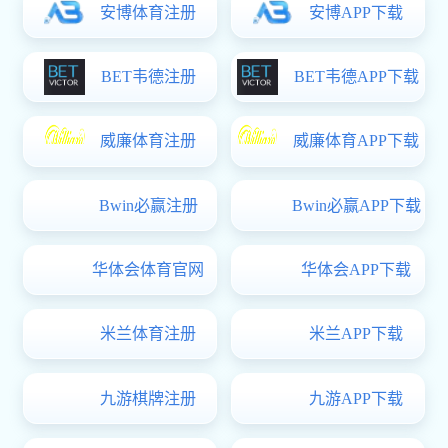
值得注意的是，摩洛哥队作为本届杯赛的“黑
马”之一，其防守体系的严密性与纪律性有目共
睹。他们并不畏惧传统的阵地战防守，甚至乐
于利用反击制造威胁。然而，维尼修斯的“速度
冲击”恰恰成为了破解这种密集防线的利器。当
巴西队陷入阵地战僵局时，维尼修斯在左侧的
突然启动，往往能够瞬间改变比赛的节奏。他
的快速奔袭迫使摩洛哥队的防线不得不回撤更
深，从而为中路的理查利森和内马尔等人创造
出了宝贵的活动空间。从战术层面分析，维尼
修斯的存在，让巴西队的进攻手段不再单一，
拥有了从静默到爆发的切换能力。这种瞬时的
速度冲击，是对防守球员预判能力和协同性的
终极考验。摩洛哥队虽然整体防守出色，但在
应对维尼修斯这种结合了天赋与执行力的反复
冲击时，也暴露出了一丝缝隙。这正是顶级边
锋在现代足球中不可替代的价值所在。