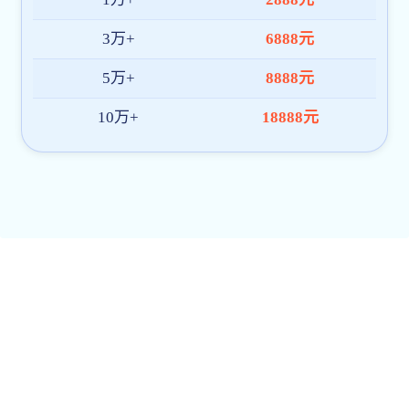
点。虽然最终的比分可能未能完全体现他对比
赛的统治力，但这位年轻的巴西天才已经向全
世界证明，他不仅是“下一个巨星”的候选者，
更是能够在关键战役中承担起战术重任的核心
球员。摩洛哥队虽然赢得了尊重，但面对维尼
修斯持续不断的冲击，他们的防线也经历了本
届赛事以来最严峻的考验。这种个人天赋与团
队战术的完美结合，或许正是巴西队向第6座
大力神杯发起冲击的最强引擎。对于关注世界
杯足球SEO内容的读者而言，维尼修斯在此役
中展现出的速度冲击，不仅是一个值得铭记的
精彩瞬间，更是一个洞察现代足球边锋战术演
变的重要窗口。未来，他的爆发力与冲击力，
仍将是巴西队克敌制胜的利剑，也是无数对手
日夜研究的难题。