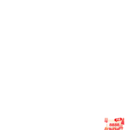
常见咨询
关于「葡超比赛结果」
当欧洲五大联赛的烽火渐渐熄灭，伊比利亚半岛
的足球热情却从未褪去。在葡萄牙，除了拥有C
罗这样的世界级巨星，还有一片孕育着无数天才
的沃土——葡超联赛。这里没有英超的喧嚣与资
本，却有最纯粹的足球技战术博弈；这里没有西
甲的绝...
【必赢电子游戏】NBA季后赛季后赛经验
有哪些门道
在NBA的烽火连天中，季后赛从来不是简单的天
赋堆砌，而是一场关于细节、意志与智慧的终极