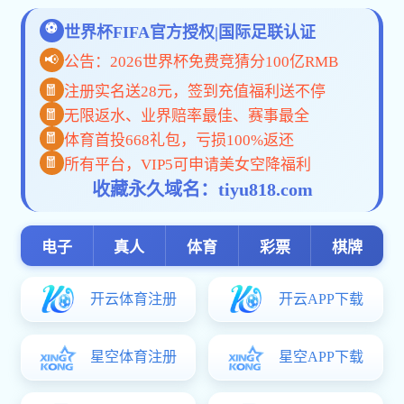
地掀起波澜，并深度解读这一现象背后的战术
意义与观赏价值。
比赛开场仅仅数分钟，维尼修斯便以其独特的
“速度冲击”为巴西队打开局面。不同于传统的
边路突击手，维尼修斯在高速奔跑中仍能保持
对皮球的绝对控制，这种结合了爆发力与细腻
球感的能力，在面对摩洛哥队强硬的防守时显
得尤为珍贵。在左路，他面对摩洛哥队边后卫
的紧逼，频繁利用变速与变向制造空间。一次
标志性的快速内切，险些撕开对手整条防线，
为禁区内的队友创造出绝佳的起脚机会。这种
持续不断的加速与变向，不仅消耗着摩洛哥队
防守球员的体能，更在心理上施加了巨大的压
力。摩洛哥队不得不多次采用协防甚至是犯规
战术来遏制他的推进，这恰恰凸显了维尼修斯
速度冲击对于巴西队进攻体系的战略意义。他
不再只是一个边路“爆点”，更是一个能够牵引
对手防守重心的核心棋子。