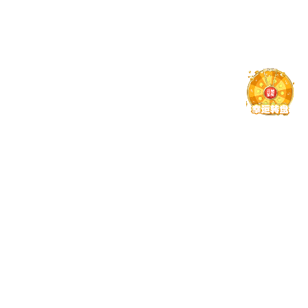
2026-08-07
意甲人物故事：迪马尔科从反击推进说起
在亚平宁半岛的足球版图中，左后卫从来不只是防
守的代名词。当国际...
2026-08-07