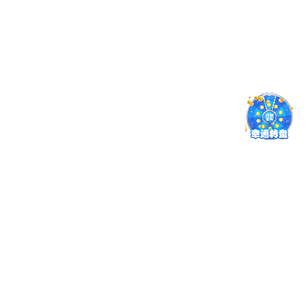
合数正以肉眼可见的...
2026-08-07
阿甲雨战中升级竞争真正难的是稳定
南美区预选赛的硝烟在滂沱大雨中弥漫，阿根廷队
在布宜诺斯艾利斯的...