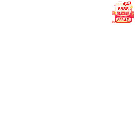
常见咨询
关于「葡超比赛结果」
当欧洲五大联赛的烽火渐渐熄灭，伊比利亚半岛
的足球热情却从未褪去。在葡萄牙，除了拥有C
罗这样的世界级巨星，还有一片孕育着无数天才
的沃土——葡超联赛。这里没有英超的喧嚣与资
本，却有最纯粹的足球技战术博弈；这里没有西
甲的绝...
【必赢电子游戏】NBA季后赛季后赛经验
有哪些门道
在NBA的烽火连天中，季后赛从来不是简单的天
赋堆砌，而是一场关于细节、意志与智慧的终极