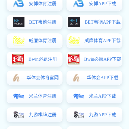
跑、摆腿、触球，皮球划出一道诡异的弧线，
绕过人墙的头顶，在门前急速下坠，擦着立柱
内侧钻入网窝。切尔西门将凯帕虽然做出了极
限扑救，但依然无力回天。这粒进球堪称德布
劳内个人能力的完美呈现，也彻底点燃了伊蒂
哈德球场的激情。当皮球应声入网的一瞬间，
德布劳内张开双臂疯狂奔跑，队友们蜂拥而
上，将他团团围住，而看台上的曼城球迷早已
陷入狂欢的海洋。这粒绝杀进球，不仅帮助曼
城全取三分，更在心理上给争冠对手切尔西带
来了沉重打击。
从战术层面来看，德布劳内在这场比赛中展现
出的不仅是关键时刻的终结能力，更是他在中
前场的全面统治力。全场比赛，他传球成功率
高达89%，创造了3次绝佳得分机会，完成了4
次关键传球，并且跑动距离超过11公里。数据
背后，是他对比赛节奏的无与伦比的控制。每
当切尔西试图通过高位压迫收缩空间时，德布