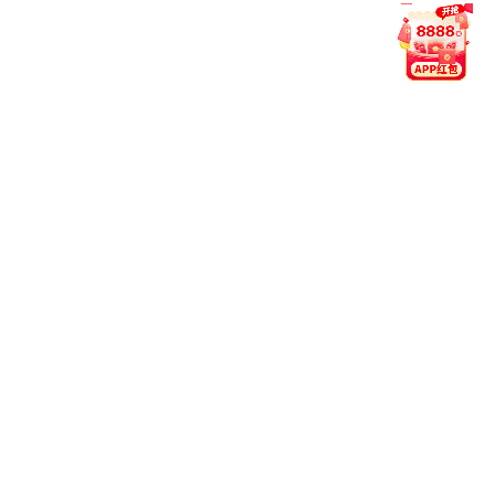
甲的绝...
【必赢电子游戏】NBA季后赛季后赛经验
有哪些门道
在NBA的烽火连天中，季后赛从来不是简单的天
赋堆砌，而是一场关于细节、意志与智慧的终极
博弈。当常规赛的喧嚣褪去，每一回合的攻防都
如同精密仪器上的齿轮咬合，任何一丝松懈都可
能让整个赛季的努力付诸东流。许多...
羽毛球世锦赛里，团体排阵和多拍相持为
何在多拍明显增加时必须一起考虑 — 详细
说明
当羽毛球世锦赛的战火燃至白热化，多拍相持的
回合数正以肉眼可见的速度飙升。从小组赛的试
探性拉锯，到淘汰赛的每球必争，观众席上屏息
凝神的时长越来越久，而教练席上的战术板也愈
发厚实。这绝非偶然——现代羽毛球男单、女单