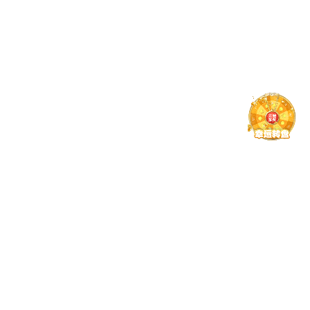
阿甲雨战中升级竞争真正难的是稳定
南美区预选赛的硝烟在滂沱大雨中弥漫，阿根廷队
在布宜诺斯艾利斯的...
2026-08-07