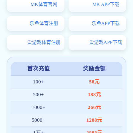
亚的中场球员试图通过两到三人的夹击来限制
他的出球路线时，恩佐会巧妙地利用节奏变
化，他可能先做出一个背身护球的姿态，诱使
对方进一步前压，随即突然转身沿肋部空档前
插，或者用脚外侧搓出一记过顶挑传。这种“弹
性处理”赋予了阿根廷中场控制盘一种独特的弹
性。他甚至会主动接受身体对抗，在跌倒前将
球捅给位置更好的队友，这种牺牲式的传球往
往能打破阿尔及利亚队中场的平衡，为球队赢
得局部的多打少优势。
同时，我们不能忽视恩佐在无球状态下的贡
献。在谈论中场控制盘时，防守端的覆盖同样
至关重要。恩佐在面对阿尔及利亚中场拦截
时，不仅仅是被动迎战，他时常会成为球队由
守转攻的第一道“大锁”。他拥有一种精准的“预
判式拦截”——在对手接球前就已启动脚步，抢
在对方转移之前完成断球。这种能力使得阿尔
及利亚队很难在中场形成持续的控制，他们的