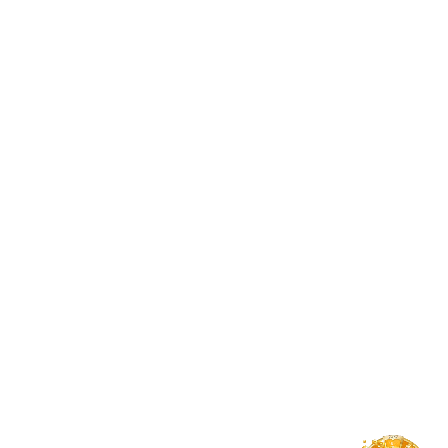
羽毛球世锦赛里，团体排阵和多拍相持为何
当羽毛球世锦赛的战火燃至白热化，多拍相持的回
合数正以肉眼可见的...
2026-08-07