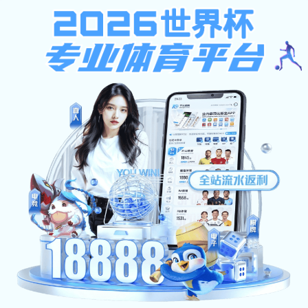
必赢电子游戏
必赢电游娱乐...
恩佐面对阿尔及利亚中场拦截是否关键中场
控制盘点
在卡塔尔世界杯的绿茵舞台上，中场往往被比
喻为球队的脊梁，承载着攻防转换的命脉。当
阿根廷天才少年恩佐·费尔南德斯在场上一脚精
准的长传划破天际，或是用一次果敢的拦截扼
杀对手的进攻时，人们不禁追问：这位年轻的
“卡车司机”在面对阿尔及利亚队那看似无解的
强力中场拦截时，究竟是如何掌控全局的？这
不仅是技术的比拼，更是一场关于意志与智慧
的深层博弈。今天，我们不妨将目光聚焦于这
场潜在的较量，深入剖析恩佐在面对阿尔及利
亚中场拦截时，能否完成对于关键中场控制盘