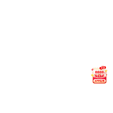
杰克逊深度解读：战术作用看点：进攻职责
在足球战术的浩瀚星空中，总有一些名字如同璀璨
的恒星，指引着我们对...
2026-08-07
常见咨询
关于「葡超比赛结果」
当欧洲五大联赛的烽火渐渐熄灭，伊比利亚半岛
的足球热情却从未褪去。在葡萄牙，除了拥有C
罗这样的世界级巨星，还有一片孕育着无数天才
的沃土——葡超联赛。这里没有英超的喧嚣与资
本，却有最纯粹的足球技战术博弈；这里没有西
甲的绝...