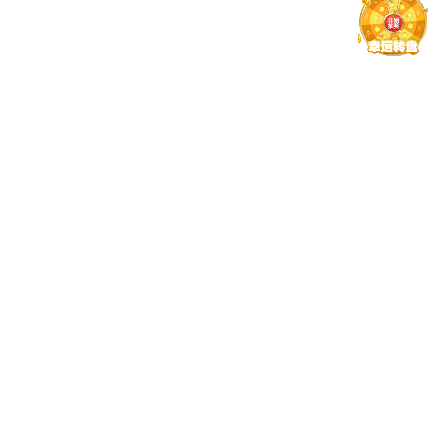
阿甲雨战中升级竞争真正难的是稳定
南美区预选赛的硝烟在滂沱大雨中弥漫，阿根廷队
在布宜诺斯艾利斯的...
2026-08-07