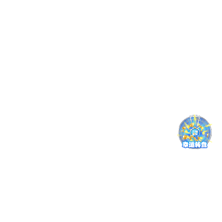
阿甲雨战中升级竞争真正难的是稳定
南美区预选赛的硝烟在滂沱大雨中弥漫，阿根廷队
在布宜诺斯艾利斯的...
2026-08-07