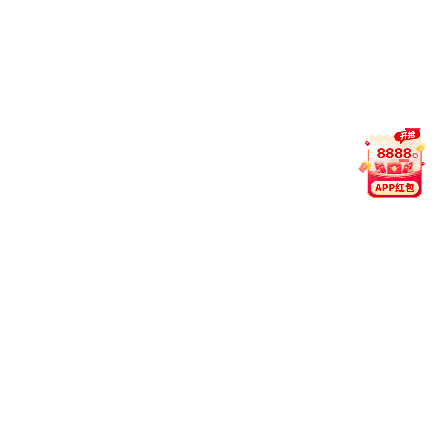
常见咨询
关于「葡超比赛结果」
当欧洲五大联赛的烽火渐渐熄灭，伊比利亚半岛
的足球热情却从未褪去。在葡萄牙，除了拥有C
罗这样的世界级巨星，还有一片孕育着无数天才
的沃土——葡超联赛。这里没有英超的喧嚣与资
本，却有最纯粹的足球技战术博弈；这里没有西
甲的绝...
【必赢电子游戏】NBA季后赛季后赛经验
有哪些门道
在NBA的烽火连天中，季后赛从来不是简单的天
赋堆砌，而是一场关于细节、意志与智慧的终极
博弈。当常规赛的喧嚣褪去，每一回合的攻防都
如同精密仪器上的齿轮咬合，任何一丝松懈都可
能让整个赛季的努力付诸东流。许多...