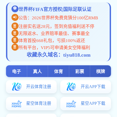
与南美的细腻，究竟谁能在这条通往美加墨的
独木桥上站稳脚跟。
刚果金近期在国际赛场的表现，堪称一部励志
的现实主义剧本。非洲杯上的惊艳亮相，让这
支以身体对抗和下底传中为标签的队伍，逐渐
展现出战术层面的多样性。他们的核心优势在
于中场的绞杀能力，队内多名效力于欧洲二级
联赛的球员，用日复一日的肌肉碰撞，锻造出
了一条令人生畏的防线。在世预赛非洲区小组
赛阶段，刚果金通过主场的高原优势，硬生生
从实力接近的对手手中抢下关键积分。他们的
打法不复杂，却极为高效：后场长传找锋线支
点，利用边路速度冲击对手肋部，这种“趁你病
要你命”的抢分哲学，恰是哥伦比亚目前最惧怕
的类型。哥伦比亚在南美区预选赛中最大的软
肋，恰恰是对抗强度不足，当J罗和迪亚斯等核
心球员被限制在中圈，刚果金的肉搏战便可能
成为捅破那层窗户纸的利器。