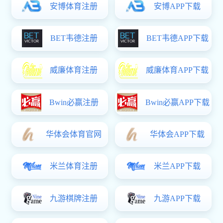
再看哥伦比亚，这支曾经让巴西和阿根廷都头
疼不已的技术流劲旅，如今却陷入了“控球有余
而威胁不足”的怪圈。世预赛南美区的残酷竞
争，让哥伦比亚的积分增长如同蜗牛爬坡——
赢一场难如登天，平一场心有不甘，输一场则
瞬间滑向深渊。队内新老交替的阵痛，导致进
攻端缺乏一锤定音的杀手，防守端则往往在对
方的高压逼抢下出现致命失误。对哥伦比亚而
言，这场与刚果金的较量，与其说是为了某一
项赛事的积分，不如说是一场自我救赎：他们
需要用胜利来唤醒沉睡的锋芒，用碾压式的表
现来证明，南美足球的技术基因仍未在肌肉森
林中迷失。然而，现实是残酷的，哥伦比亚近
十场比赛有超过四场无法破门，这种低迷的效
率，在客场面对刚果金那支不知疲倦的奔跑机
器时，很可能酿成苦果。
如果将目光投向赛前各方的赔率与大数据分