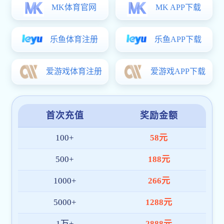
析，一个冷门的气息正在暗流涌动。刚果金在
主场作战时，其防守反击的成功率高达惊人的
百分之四十五，这意味着每两次威胁进攻就能
转化为一次射正甚至进球。而哥伦比亚在客场
面对防守纪律性强的球队时，其控球后的转换
进攻成功率不足百分之三十。这就揭示了一个
悖论：哥伦比亚越是想通过控球掌握节奏，就
越可能陷入刚果金设计的反击陷阱。刚果金的
比赛风格本就近似于“先扎紧篱笆再伺机咬
人”，面对哥伦比亚那种需要空间才能起舞的进
攻模式，他们很乐意收缩阵型，用犯规和身体
接触打乱对方的节拍。这种棋逢对手的风格克
制，让刚果金对哥伦比亚这场比赛的天平，悄
然向着东道主方向倾斜。
心理层面的博弈同样不容忽视。刚果金全队正
处在一种“光脚不怕穿鞋”的亢奋状态，他们深
知自己并非热门，每一场平局都是惊喜，每一
粒进球都是勋章。而哥伦比亚背负着南美足球