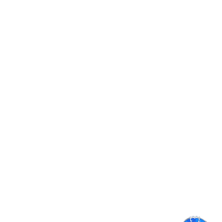
阿甲雨战中升级竞争真正难的是稳定
南美区预选赛的硝烟在滂沱大雨中弥漫，阿根廷队
在布宜诺斯艾利斯的...
2026-08-07