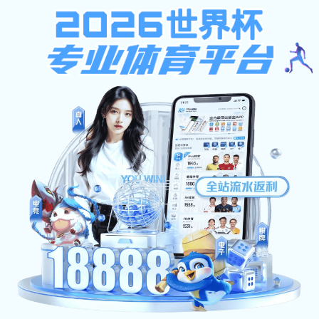
必赢电子游戏
必赢电游娱乐...
摩洛哥核心阿姆拉巴特金靴赔率走势
在世界杯的璀璨星河中，每一届赛事都有一个
从配角逆袭为主角的故事。2022年卡塔尔世界
杯的聚光灯下，当全世界都在追逐梅西的最后
一舞、姆巴佩的速度风暴时，一个来自北非的
神秘身影悄然改写了秩序。索菲扬·阿姆拉巴
特，这个名字在赛前或许只是战术板上的一个
防守符号，但当他拖着摩洛哥队史性地闯入四
强时，他不再只是“摩洛哥核心”，而是成为了
一个时代的象征。足球世界里，防守型中场通
常与金靴奖绝缘，因为那是属于前锋的荣耀。
然而，随着阿姆拉巴特在每一场硬仗中如定海
神针般的表现，一个荒谬又迷人的悖论产生