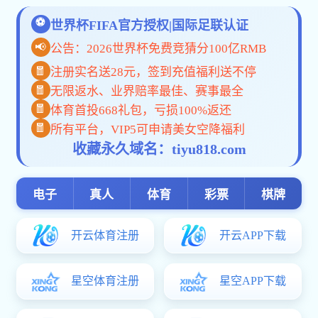
了：当一位中场用自己的血肉之躯筑起长城，
他是否比那些挥霍机会的前锋更有资格触碰金
靴？今天，我们将深入剖析这位防守核心的赔
率走势，探索一场反向的奇迹。
阿姆拉巴特的崛起，并非一夜之间的童话。早
在加盟佛罗伦萨之前，他在荷兰和比利时的赛
场上就已经是公认的“中场清道夫”。但真正让
他进入全球视野的，是世界杯小组赛面对克罗
地亚和比利时的两场硬仗。面对莫德里奇和德
布劳内，他交出了惊人的抢断与拦截数据。此
时，博彩公司开始调整他的金靴赔率。尽管金
靴奖通常表彰进球数，但鉴于阿姆拉巴特在淘
汰赛中的统治级表现，部分嗅觉敏锐的机构开
出了“非传统金靴”的赔率选项。他的赔率从最
初的5000比1，一路狂飙至淘汰赛阶段的200
比1。这个数字对于前锋来说依然遥不可及，
但对于一名后腰而言，这已经是史无前例的市
场认可。赔率的变化，不仅仅是数字游戏，它