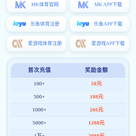
然而，我们必须正视一个残酷的现实：虽然阿
姆拉巴特的金靴赔率出现了剧烈波动，但在最
终的官方金靴奖评选中，进球依然是硬通货。
摩洛哥核心阿姆拉巴特本人也从未将金靴作为
目标，他甚至在一次采访中笑着表示：“那配着
我的靴子太大了，我的靴子是用来踩草皮的。”
尽管如此，这种赔率波动依然具有重大的象征
意义。它标志着全球足球市场开始认可防守型
中场的艺术价值。从赔率走势图上可以看出，
阿姆拉巴特的赔率在1/4决赛对阵葡萄牙时达
到了最低点（约100比1），因为当时舆论普遍
认为他锁定了赛事最佳中场。但随后在半决赛
对阵法国时，由于摩洛哥整体落败，赔率又迅
速飙升回300比1。这个曲折的过程，就像一部
微型戏剧，记录了足球世界的偏见与纠偏。阿
姆拉巴特用自己的双脚证明：即使不进球，一
个球员的价值也能撼动赔率榜。