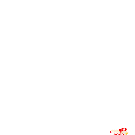
常见咨询
关于「葡超比赛结果」
当欧洲五大联赛的烽火渐渐熄灭，伊比利亚半岛
的足球热情却从未褪去。在葡萄牙，除了拥有C
罗这样的世界级巨星，还有一片孕育着无数天才
的沃土——葡超联赛。这里没有英超的喧嚣与资
本，却有最纯粹的足球技战术博弈；这里没有西
甲的绝...
【必赢电子游戏】NBA季后赛季后赛经验
有哪些门道