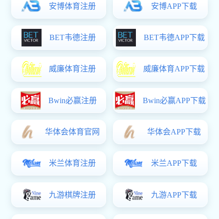
然而，新西兰人绝非等闲之辈。他们的防守纪
律性往往能通过协防和轮转弥补个人能力的不
足。针对萨拉赫的威胁，新西兰主教练极有可
能布置一名防守型中场专门盯防埃及王牌的活
动范围，同时要求边后卫内收保护。这意味
着，萨拉赫想打穿肋部空间，不仅要面对一对
一防守，还要应对协防球员的“关门”战术。比
赛中的实时赔率变化预测模型显示，如果埃及
队在开场前20分钟无法利用肋部制造威胁，新
西兰方的赔率会极具吸引力。反之，一旦萨拉
赫完成一次成功的肋部纵向突破，相关投注选
项的赔率会瞬间跳水。这种动态调整的背后，
是机构对球员状态与防线韧性的实时评估。新
西兰防线的坚韧之处在于，他们能用整体的移
动抵消个人才华，但连续两场热身赛中暴露出
的肋部空当，又像定时炸弹一样悬在教练组心
头。