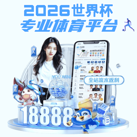
必赢电子游戏
必赢电游娱乐...
萨拉赫面对新西兰防线能否打穿肋部空间赔
率变化预测
前言：当利物浦的“法老”萨拉赫在绿茵场上弯
弓搭箭，全世界球迷的目光都会聚焦于他那双
洞察防线的眼睛。在即将到来的世界杯焦点战
中，埃及队核心萨拉赫将直面大洋洲劲旅新西
兰队的钢铁防线。这场对决不仅是技术与身体
的碰撞，更是智慧与战术的博弈。其中，一个
核心悬念引发电竞与足球数据平台的热议：萨
拉赫面对新西兰防线能否打穿肋部空间赔率变
化预测？这不仅是数字游戏，更是对现代足球
防守哲学的深度拷问。数据专家与资深球迷都
在等待一个答案：这位速度与灵动兼备的顶级