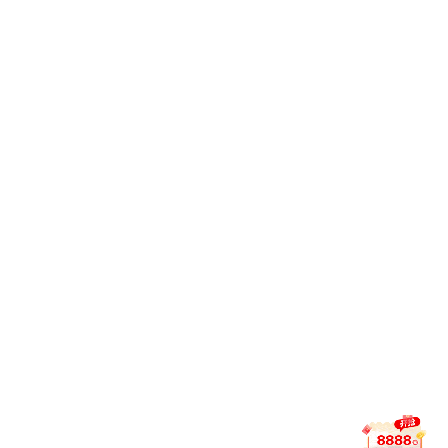
在足球战术的浩瀚星空中，总有一些名字如同璀璨
的恒星，指引着我们对...
2026-08-07
常见咨询
关于「葡超比赛结果」
当欧洲五大联赛的烽火渐渐熄灭，伊比利亚半岛
的足球热情却从未褪去。在葡萄牙，除了拥有C
罗这样的世界级巨星，还有一片孕育着无数天才
的沃土——葡超联赛。这里没有英超的喧嚣与资
本，却有最纯粹的足球技战术博弈；这里没有西
甲的绝...