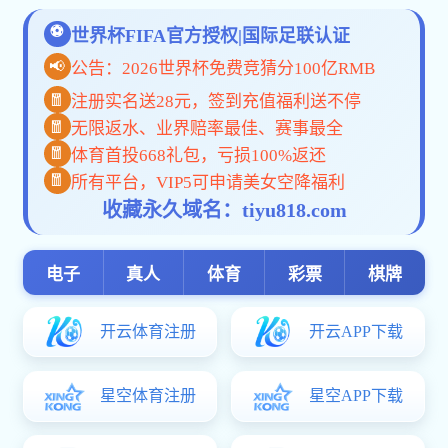
回顾那场扣人心弦的四分之一决赛，比赛从一
开始就充满火药味。西班牙女足以其娴熟的传
控技术在控球率上占据绝对优势，她们像一群
舞者般在草坪上编织着进攻网络，不断考验着
美国队的防线。然而，足球比赛的魅力往往在
于，数据上的碾压并不等同于比分上的领先。
美国女足凭借其卓越的身体对抗能力和门前嗅
觉，始终保持着战术上的致命威胁。直到那决
定性的瞬间来临。
下半场进行到第75分钟，美国队前锋摩根在西
班牙禁区内接应队友的长传。在与西班牙后卫
的一次轻微身体接触后，摩根应声倒地。来自
非洲的主裁判在VAR（视频助理裁判）介入
后，经过漫长的回看与思考，最终将手指向点
球点。这一判罚立刻点燃了球场上的情绪，西
班牙球员围住裁判激烈抗议，她们认为接触的
力度远不足以构成犯规，摩根的倒地有表演嫌
疑。而美国队则坚信这是一个清晰的身体阻