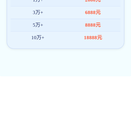
作为那届世界杯最标志性的画面之一被永远定
格。它让我们意识到，足球比赛的本质不仅是
技战术的比拼，更是心理博弈与戏剧性冲突的
集合。对于中国球迷而言，这样的案例同样具
有借鉴意义。当我们探讨中国女足如何在世界
舞台上重塑辉煌时，理解“怎样在高对抗中赢得
有利判罚”与“怎样在不利判罚中保持冷静”同样
重要。世界杯不仅是冠军的庆典，更是各种偶
然与必然、争议与辉煌交织的世界杯。它像一
面镜子，映照出体育竞技的残酷与迷人。
多年以后，当球迷们再次谈论起那届赛事，他
们会忘记控球率、传球次数等冰冷的数字，但
一定会清晰记得摩根在风口浪尖上罚入点球后
的怒吼，以及西班牙姑娘们含泪离场的不甘背
影。这，就是足球作为世界第一运动的魅力所
在。在世界杯的历史长河中，争议如同点缀其
上的瑕疵，虽不完美，却让那些真正的巨星时
刻更加熠熠生辉。