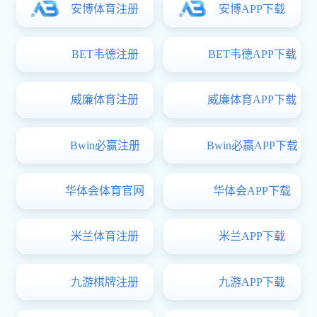
挡，属于正常的点球范畴。
在巨大的压力下，摩根站在了点球点前。全场
数万双眼睛聚焦于她一人身上，空气仿佛凝
固。西班牙门将张开双臂，试图在心理上施
压。只见摩根深吸一口气，助跑，射门——皮
球以刁钻的角度直挂球门死角，门将虽然判断
对方向，却无法阻止皮球入网。1-0。这个点球
彻底改变了比赛的节奏。落后的西班牙女足不
得不压上进攻，身后留下了大片空当。美国女
足趁机利用反击扩大战果，最终以2-1的比分艰
难晋级四强。然而，比赛结束后，争议并未平
息。
赛后，各路媒体与足球评论员迅速分成两派。
支持者认为，在高速对抗的禁区里，任何轻微
的身体接触都可能改变球员的重心，西班牙后
卫确实从背后侵犯了摩根，点球判罚符合规则
精神。而反对者则拿出了慢镜头回放，显示摩