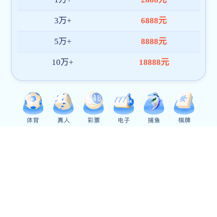
当然，这场比赛的伟大离不开对手的衬托。埃
因霍温在这场收官战中展现出了极高的战术素
养，他们在大部分时间里控制着比赛节奏，并
且抓住了比利时防线偶尔的短路。但足球的魅
力就在于，个人英雄主义的光芒总能照亮团队
的阴影。德布劳内的爆射不仅挽救了球队，更
让这场原本可能平淡收场的比赛留下了永恒的
经典。对于球迷而言，能够见证这样一位大师
在逆境中用逆足完成救赎，无疑是世界杯舞台
上最珍贵的瞬间之一。
比赛结束的哨声响起时，德布劳内并没有疯狂
庆祝，他只是静静地鞠躬，向远道而来的比利
时球迷致意。他知道，这只是一个开始，而不
是结束。随着埃因霍温的悬念重启，整个淘汰
赛下半区的格局被彻底打乱。接下来的比赛，
每一支球队都不敢掉以轻心。而德布劳内这记
石破天惊的逆足爆射，已经像一颗种子般埋在