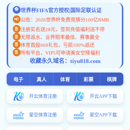
的调教下，形成了极具压迫性的边路进攻体
系。费利佩、帕拉西奥斯等外援与本土球员唐
淼、金敃友组成的边路攻击群，以其快速的攻
防转换和精准的传中著称。而武汉三镇作为
2022赛季中超冠军，其边路配置堪称豪华。斯
坦丘、戴维森的组合在亚冠赛场展现出欧洲级
的水准，邓涵文与高准翼的国脚级边后卫组
合，则为球队提供了攻守兼备的战术支撑。这
种顶级边路配置的直接碰撞，使得每一次亚冠
德比蓉城三镇边路对决都成为足球战术分析的
经典案例。
在亚冠赛场上，这种对决的强度被进一步放
大。2023-24赛季亚冠小组赛，成都蓉城与武
汉三镇的同组竞技，将这场边路对决推向了国
际舞台。武汉三镇在亚冠首秀中，凭借斯坦丘
在右路的连续突破与精准传中，为球队打开了
胜利之门。然而，成都蓉城并未示弱，他们通
过唐淼在左路的快速插上与帕拉西奥斯的边路