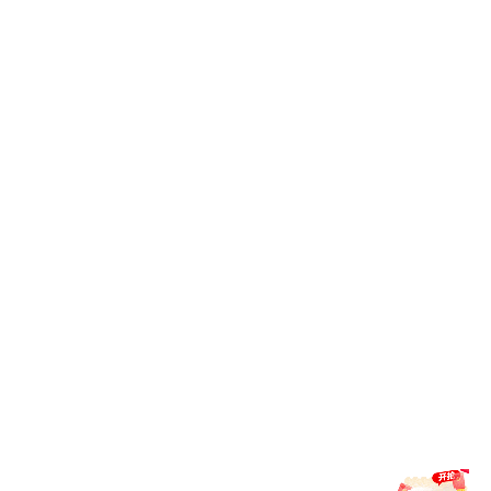
2026-08-07
常见咨询
关于「葡超比赛结果」
当欧洲五大联赛的烽火渐渐熄灭，伊比利亚半岛
的足球热情却从未褪去。在葡萄牙，除了拥有C
罗这样的世界级巨星，还有一片孕育着无数天才
的沃土——葡超联赛。这里没有英超的喧嚣与资
本，却有最纯粹的足球技战术博弈；这里没有西
甲的绝...
【必赢电子游戏】NBA季后赛季后赛经验
有哪些门道