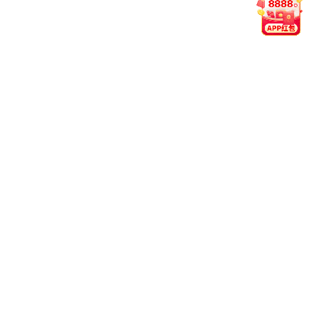
在NBA的烽火连天中，季后赛从来不是简单的天
赋堆砌，而是一场关于细节、意志与智慧的终极
博弈。当常规赛的喧嚣褪去，每一回合的攻防都
如同精密仪器上的齿轮咬合，任何一丝松懈都可
能让整个赛季的努力付诸东流。许多...
羽毛球世锦赛里，团体排阵和多拍相持为
何在多拍明显增加时必须一起考虑 — 详细
说明
当羽毛球世锦赛的战火燃至白热化，多拍相持的
回合数正以肉眼可见的速度飙升。从小组赛的试
探性拉锯，到淘汰赛的每球必争，观众席上屏息
凝神的时长越来越久，而教练席上的战术板也愈
发厚实。这绝非偶然——现代羽毛球男单、女单
乃至双打项目...
阿甲雨战中升级竞争真正难的是稳定
南美区预选赛的硝烟在滂沱大雨中弥漫，阿根廷