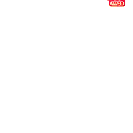
【必赢电子游戏】NBA季后赛季后赛经验
有哪些门道
在NBA的烽火连天中，季后赛从来不是简单的天
赋堆砌，而是一场关于细节、意志与智慧的终极
博弈。当常规赛的喧嚣褪去，每一回合的攻防都
如同精密仪器上的齿轮咬合，任何一丝松懈都可
能让整个赛季的努力付诸东流。许多...
羽毛球世锦赛里，团体排阵和多拍相持为
何在多拍明显增加时必须一起考虑 — 详细
说明
当羽毛球世锦赛的战火燃至白热化，多拍相持的
回合数正以肉眼可见的速度飙升。从小组赛的试
探性拉锯，到淘汰赛的每球必争，观众席上屏息
凝神的时长越来越久，而教练席上的战术板也愈
发厚实。这绝非偶然——现代羽毛球男单、女单
乃至双打项目...
阿甲雨战中升级竞争真正难的是稳定