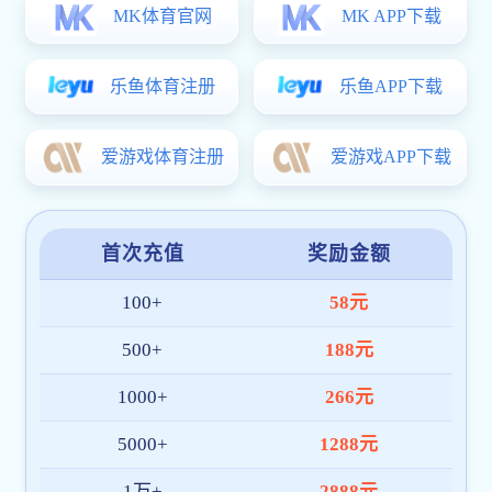
众天才球员能否兑现天赋、老将能否稳住军心
的讨论，正在各大足球论坛上疯狂刷屏，这也
是支撑2026世界杯瑞典vs荷兰赛前热度难以降
温的重要因素。
值得强调的是，这类强强对话的胜负手，往往
隐藏在那些看似微不足道的细节里：一次致命
的失误、一张关键的黄牌、或者一次神来之笔
的换人调整。对于中立球迷而言，这场比赛的
艺术享受在于两种截然不同足球哲学的正面交
锋。你会看到荷兰人用魔术般的脚法在狭小空
间里翩翩起舞，也会看到瑞典人用钢铁般的意
志捍卫着每一寸草皮。如果你是战术迷，那么
这场比赛的分析价值甚至不亚于决赛；如果你
是纯粹的结果派，那么这场对决的悬念将让你
心跳加速到最后一秒。无论从哪个角度看，
2026世界杯瑞典vs荷兰赛前热度都不仅仅是一
个简单的数据标签，它代表了全世界足球爱好
者对这场顶级赛事最纯粹、最热烈的期待。