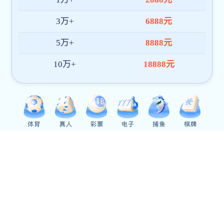
在这个信息爆炸的时代，球迷们获取赛事资讯
的渠道越来越多，但真正能激发全网讨论、制
造如此巨大声量的比赛却屈指可数。从博彩公
司的实时赔率，到各路足球评论员的主观预
测，再到球迷们自发制作的精彩集锦与战术分
析视频，所有的一切都在佐证着这场比赛的独
特地位。无论你是支持伊布后时代的瑞典铁
骑，还是拥护德容、范戴克领衔的橙衣新贵，
请准备好你的助威工具，锁定这一场荷尔蒙与
智慧齐飞的巅峰对决。裁判的哨声即将吹响，
属于2026年世界杯的又一经典瞬间，将在瑞典
与荷兰的碰撞中诞生。当全世界的目光聚焦于
此，我们有理由相信，这不仅仅是一场普通的
预选赛或小组赛，而是一次足以铭刻在世界杯
史册上的重量级对话。2026世界杯瑞典vs荷兰
赛前热度，已经不仅仅是热度，它早已演变为
一场席卷全球的足球文化现象。