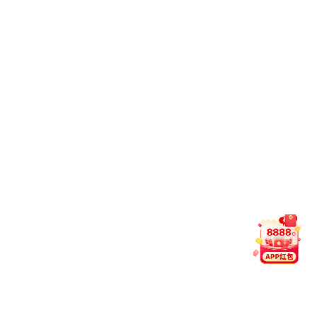
杰克逊深度解读：战术作用看点：进攻职责
在足球战术的浩瀚星空中，总有一些名字如同璀璨
的恒星，指引着我们对...
2026-08-07
常见咨询
关于「葡超比赛结果」
当欧洲五大联赛的烽火渐渐熄灭，伊比利亚半岛
的足球热情却从未褪去。在葡萄牙，除了拥有C
罗这样的世界级巨星，还有一片孕育着无数天才