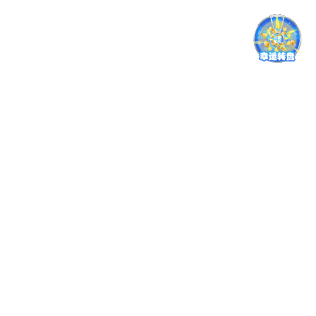
阿甲雨战中升级竞争真正难的是稳定
南美区预选赛的硝烟在滂沱大雨中弥漫，阿根廷队
在布宜诺斯艾利斯的...
2026-08-07