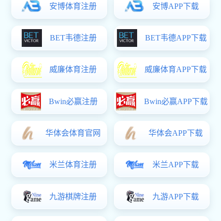
拉中卫，完成了一记势大力沉的头槌攻门。皮
球如同出膛炮弹直挂球门死角，维拉门将马丁
内斯甚至没有任何反应。这一粒进球，不仅是
德布劳内个人能力的巅峰展示，更是曼城战术
体系成熟度的完美体现。德布劳内的高空轰
炸，打乱了维拉赛前所有的部署。进球后的曼
城并未收缩，反而乘胜追击，继续用高强度的
压迫与维拉展开拉锯。而维拉也并未因此气
馁，沃特金斯在随后的反击中利用个人能力扳
回一城，将比赛的悬念重新点燃。
整个下半场，双方教练的斗法同样精彩。瓜迪
奥拉果断变阵，通过加强中场的拦截来限制维
拉的出球路线，而埃梅里则换上了利昂·贝利，
希望用速度冲击曼城的边路防线。场面一度陷
入白热化，双方门将都做出了世界级扑救。曼
城的后防在维拉如潮水般的反击中经受着考
验，迪亚斯与斯通斯的组合不得不频繁利用犯
规来阻挡对手的快攻。正是在这种高强度的对