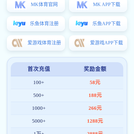
抗中，曼城展现出了卫冕冠军的坚韧。格拉利
什与福登在边路的突破，不断制造着定位球机
会。而每一次定位球，都意味着维拉禁区内的
风声鹤唳，因为那里站着那个名为德布劳内的
“空袭杀手”。尽管维拉在比赛末段曾有一次击
中横梁的绝佳机会，但命运的天平最终没有倾
斜。曼城凭借德布劳内那粒足以封神的头球，
将1-0的微弱优势保持到了中场哨响。但比分远
不能反映这场社区盾惊心动魄的全貌，这是一
场典型的、令人窒息的经典对攻战。
回顾整个赛事进程，这场社区盾杯的意义早已
超越了奖杯本身。它不仅是新赛季的序曲，更
是对现代足球战术变革的一次深度剖析。德布
劳内的高空轰炸，打破了人们对中场组织者只
会脚下技术的刻板印象。他用实际行动证明，
德布劳内的高空轰炸，同样是撕碎密集防守的
终极武器。与此同时，维拉的表现同样值得尊
敬，他们证明了在英超赛场，即使是面对霸主